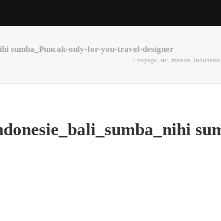
hi sumba_Puncak-only-for-you-travel-designer
voyage_sur_mesure_indonesie_
donesie_bali_sumba_nihi su