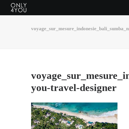
voyage_sur_mesure_indonesie_bali_sumba_ni
voyage_sur_mesure_in
you-travel-designer