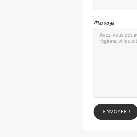
-
Message
Alternative: