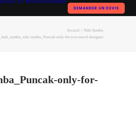
QUI SUIS-JE ?
RÉCITS DE VOYAGEURS
DEMANDER UN DEVIS
Accueil
Nihi Sumba
bali_sumba_nihi sumba_Puncak-only-for-you-travel-designer
mba_Puncak-only-for-