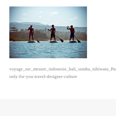
voyage_sur_mesure_indonesie_bali_sumba_nihiwatu_Pu
only-for-you-travel-designer-culture