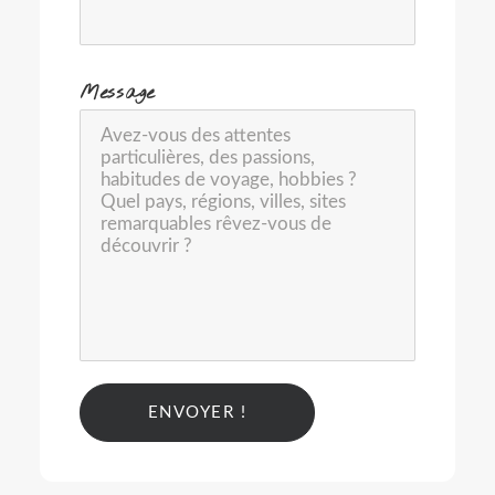
-
Message
Alternative: