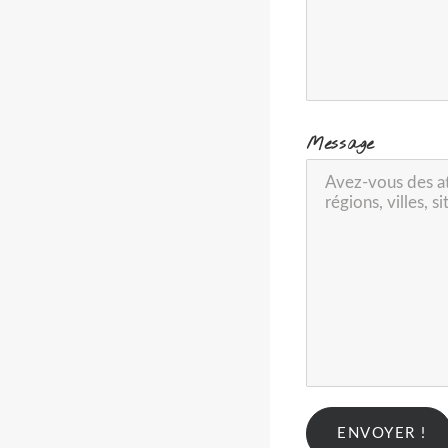
-
Message