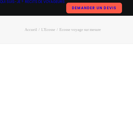
QUI SUIS-JE ?
RÉCITS DE VOYAGEURS
DEMANDER UN DEVIS
Accueil
L'Ecosse
Ecosse voyage sur mesure