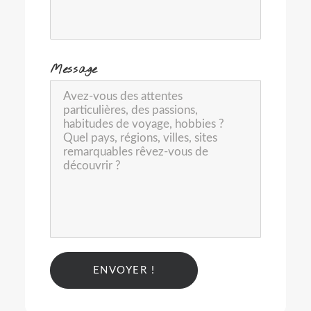
-
Message
Alternative: