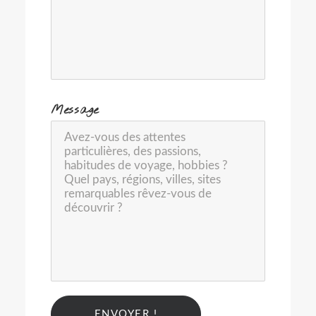
-
Message