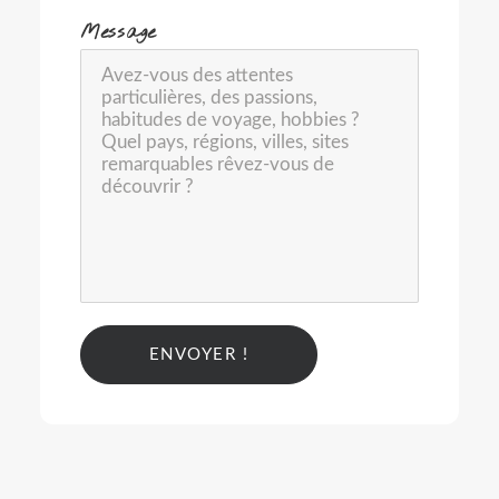
-
Message
Alternative: