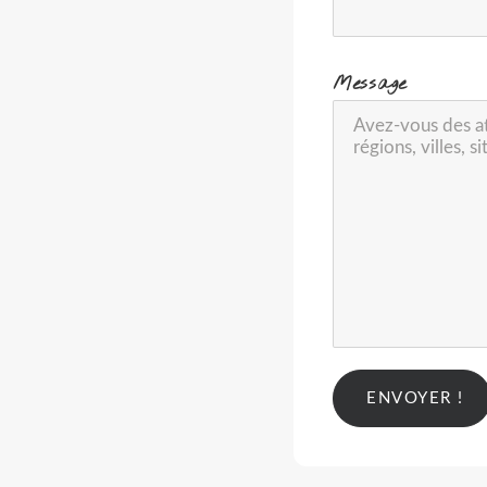
-
Message
Alternative: