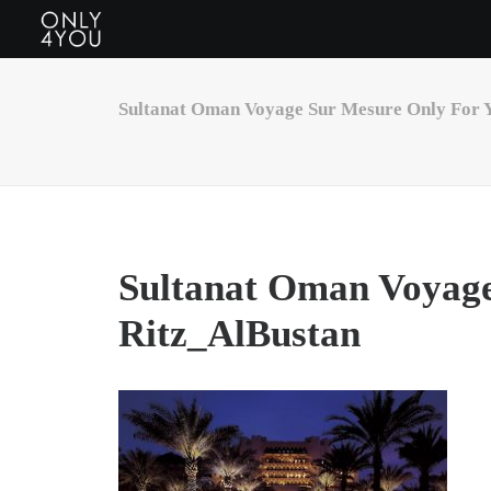
Sultanat Oman Voyage Sur Mesure Only For Y
Sultanat Oman Voyage
Ritz_AlBustan