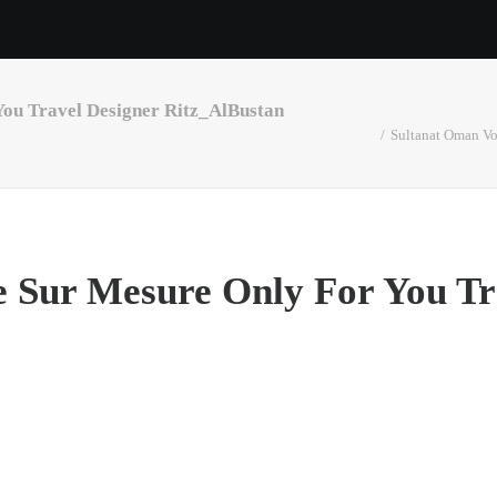
ou Travel Designer Ritz_AlBustan
Sultanat Oman Vo
 Sur Mesure Only For You Tr