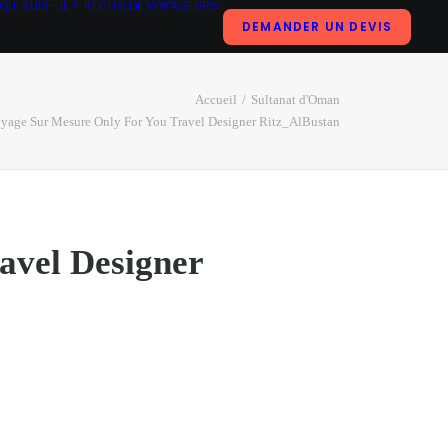
QUI SUIS-JE ?
RÉCITS DE VOYAGEURS
DEMANDER UN DEVIS
Accueil
Sultanat d'Oman
yage Sur Mesure Only For You Travel Designer Ritz_AlBustan
avel Designer