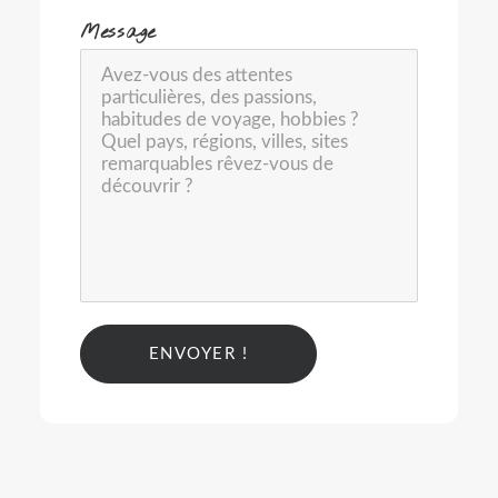
-
Message
Alternative: