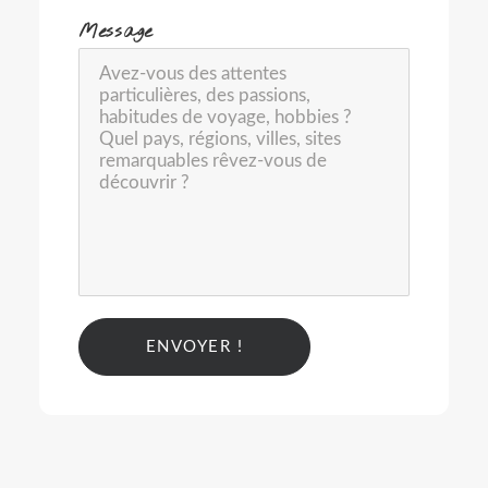
-
Message
Alternative: